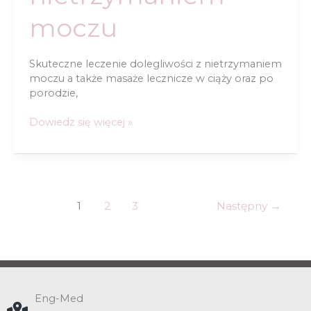
moczu
Skuteczne leczenie dolegliwości z nietrzymaniem
moczu a także masaże lecznicze w ciąży oraz po
porodzie,
Problem
Dowiedz się więcej »
z
nietrzymaniem
moczu
1
2
3
Następny
→
Eng-Med