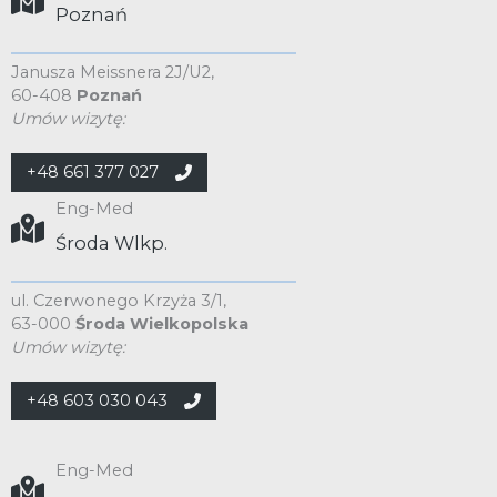
Poznań
Janusza Meissnera 2J/U2,
60-408
Poznań
Umów wizytę:
+48 661 377 027
Eng-Med
Środa Wlkp.
ul. Czerwonego Krzyża 3/1,
63-000
Środa Wielkopolska
Umów wizytę:
+48 603 030 043
Eng-Med