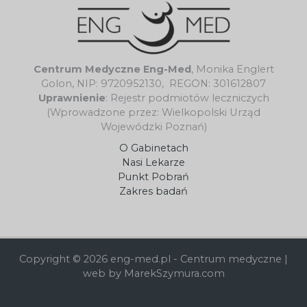
Centrum Medyczne Eng-Med
, Monika Englert
Golon, NIP: 9720952130, REGON: 301612807
Uprawnienie
: Rejestr podmiotów leczniczych
(Wprowadzone przez: Wielkopolski Urząd
Wojewódzki Poznań)
O Gabinetach
Nasi Lekarze
Punkt Pobrań
Zakres badań
Copyright © 2026 eng-med.pl - Centrum medyczne |
web by MarekSzymura.com