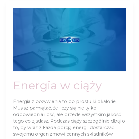
u
kobiet
w
ciąży
Energia w ciąży
Energia z pożywienia to po prostu kilokalorie.
Musisz pamiętać, że liczy się nie tylko
odpowiednia ilość, ale przede wszystkim jakość
tego co zjadasz. Podczas ciąży szczególnie dbaj o
to, by wraz z każda porcją energii dostarczać
swojemu organizmowi cennych składników