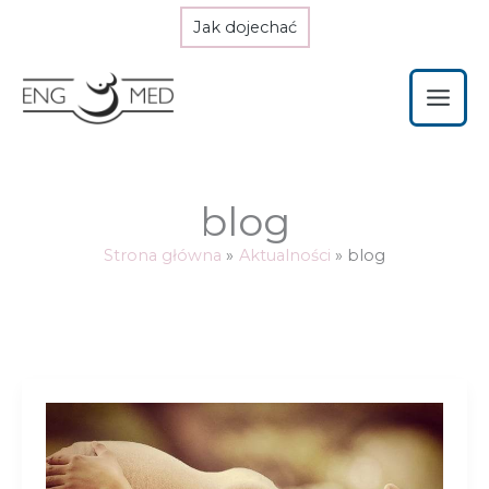
Przejdź
Jak dojechać
do
treści
blog
Strona główna
Aktualności
blog