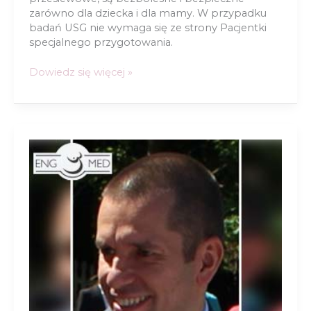
zarówno dla dziecka i dla mamy. W przypadku
badań USG nie wymaga się ze strony Pacjentki
specjalnego przygotowania.
W
Dowiedz się więcej »
którym
tygodniu
ciąży
wykonuje
się
nieinwazyjne
badania
prenatalne?