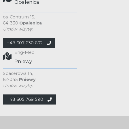
Opalenica
os. Centrum 15,
64-330
Opalenica
Umów wizytę:
+48 607 630 602
Eng-Med
Pniewy
Spacerowa 14,
62-045
Pniewy
Umów wizytę:
+48 605 769 590