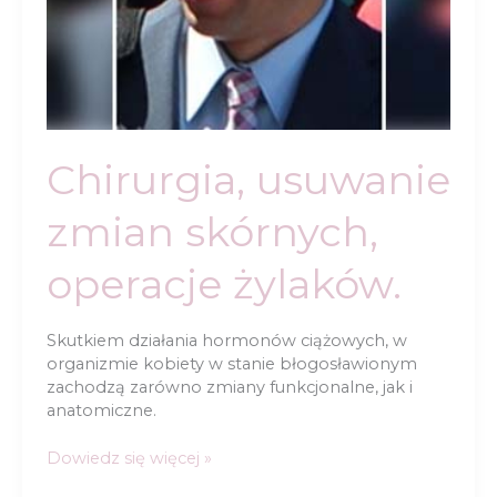
Chirurgia, usuwanie
zmian skórnych,
operacje żylaków.
Skutkiem działania hormonów ciążowych, w
organizmie kobiety w stanie błogosławionym
zachodzą zarówno zmiany funkcjonalne, jak i
anatomiczne.
Chirurgia,
Dowiedz się więcej »
usuwanie