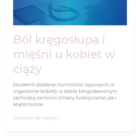
Ból kręgosłupa i
mięśni u kobiet w
ciąży
Skutkiem działania hormonów ciążowych, w
organizmie kobiety w stanie błogosławionym
zachodzą zarówno zmiany funkcjonalne, jak i
anatomiczne.
Ból
Dowiedz się więcej »
kręgosłupa
i
mięśni