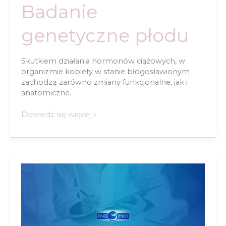
Badanie
genetyczne płodu
Skutkiem działania hormonów ciążowych, w
organizmie kobiety w stanie błogosławionym
zachodzą zarówno zmiany funkcjonalne, jak i
anatomiczne.
Badanie
Dowiedz się więcej »
genetyczne
płodu