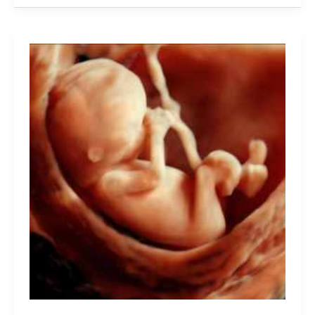
zmian
skórnych,
operacje
żylaków.