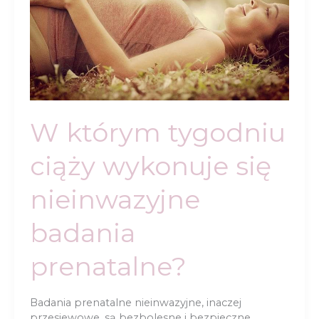
W którym tygodniu
ciąży wykonuje się
nieinwazyjne
badania
prenatalne?
Badania prenatalne nieinwazyjne, inaczej
przesiewowe, są bezbolesne i bezpieczne