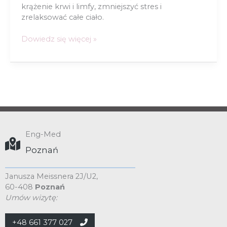
krążenie krwi i limfy, zmniejszyć stres i
zrelaksować całe ciało.
Fizjoterapia
Dowiedz się więcej »
kobiety
po
operacji
Eng-Med
Poznań
Janusza Meissnera 2J/U2,
60-408
Poznań
Umów wizytę:
+48 661 377 027