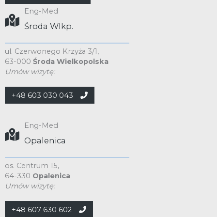
Eng-Med
Środa Wlkp.
ul. Czerwonego Krzyża 3/1,
63-000
Środa Wielkopolska
Umów wizytę:
+48 603 030 043
Eng-Med
Opalenica
os. Centrum 15,
64-330
Opalenica
Umów wizytę:
+48 607 630 602