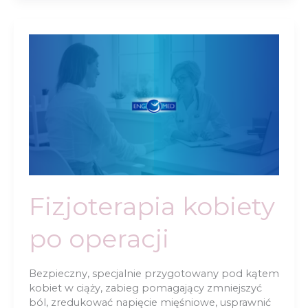
moczu
Fizjoterapia kobiety
po operacji
Bezpieczny, specjalnie przygotowany pod kątem
kobiet w ciąży, zabieg pomagający zmniejszyć
ból, zredukować napięcie mięśniowe, usprawnić