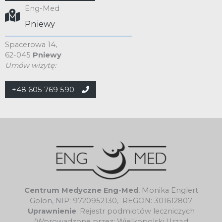
Eng-Med
Pniewy
Spacerowa 14,
62-045
Pniewy
Umów wizytę:
+48 605 769 590
Centrum Medyczne Eng-Med
, Monika Englert
Golon, NIP: 9720952130, REGON: 301612807
Uprawnienie
: Rejestr podmiotów leczniczych
(Wprowadzone przez: Wielkopolski Urząd