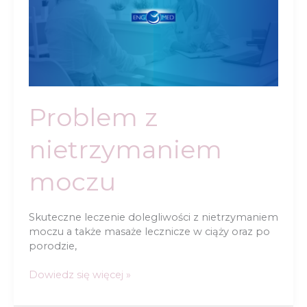
Problem z
nietrzymaniem
moczu
Skuteczne leczenie dolegliwości z nietrzymaniem
moczu a także masaże lecznicze w ciąży oraz po
porodzie,
Problem
Dowiedz się więcej »
z
nietrzymaniem