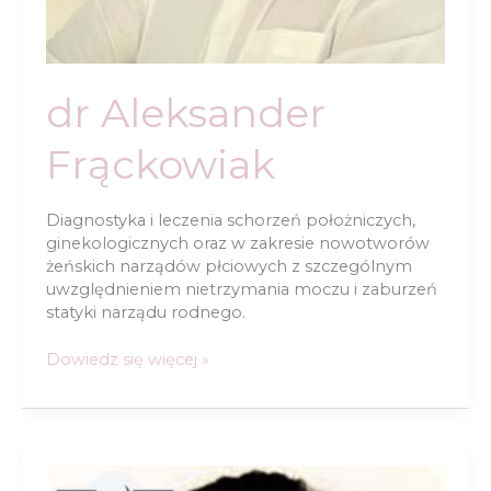
dr Aleksander
Frąckowiak
Diagnostyka i leczenia schorzeń położniczych,
ginekologicznych oraz w zakresie nowotworów
żeńskich narządów płciowych z szczególnym
uwzględnieniem nietrzymania moczu i zaburzeń
statyki narządu rodnego.
dr
Dowiedz się więcej »
Aleksander
Frąckowiak