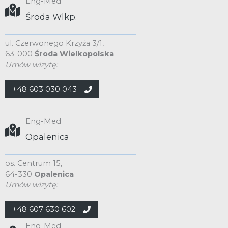
Eng-Med
Środa Wlkp.
ul. Czerwonego Krzyża 3/1,
63-000
Środa Wielkopolska
Umów wizytę:
+48 603 030 043
Eng-Med
Opalenica
os. Centrum 15,
64-330
Opalenica
Umów wizytę:
+48 607 630 602
Eng-Med