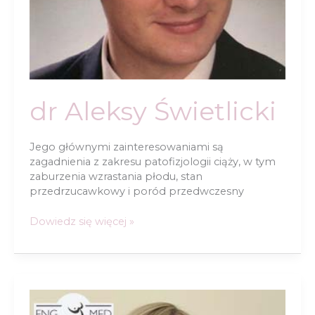
dr Aleksy Świetlicki
Jego głównymi zainteresowaniami są
zagadnienia z zakresu patofizjologii ciąży, w tym
zaburzenia wzrastania płodu, stan
przedrzucawkowy i poród przedwczesny
dr
Dowiedz się więcej »
Aleksy
Świetlicki