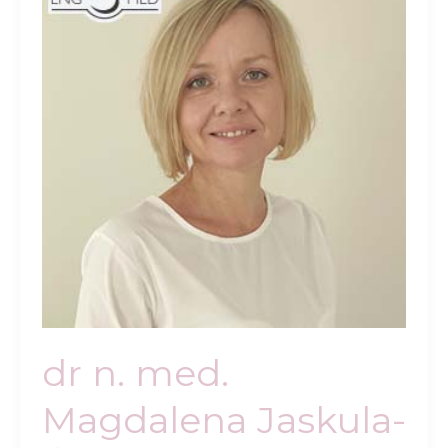
dr n. med.
Magdalena Jaskula-