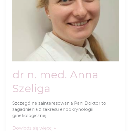
dr n. med. Anna
Szeliga
Szczególne zainteresowania Pani Doktor to
zagadnienia z zakresu endokrynologii
ginekologicznej
dr
Dowiedz się więcej »