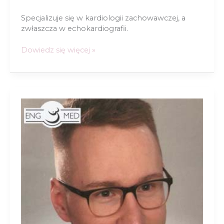
Specjalizuje się w kardiologii zachowawczej, a
zwłaszcza w echokardiografii.
dr
Dowiedz się więcej »
n.
med.
Piotr
Rausch