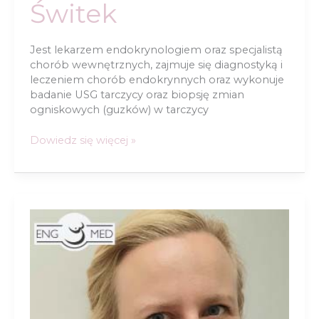
Świtek
Jest lekarzem endokrynologiem oraz specjalistą
chorób wewnętrznych, zajmuje się diagnostyką i
leczeniem chorób endokrynnych oraz wykonuje
badanie USG tarczycy oraz biopsję zmian
ogniskowych (guzków) w tarczycy
dr
Dowiedz się więcej »
n.
med.
Magdalena
Jaskula-
Świtek