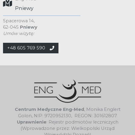
Pniewy
Spacerowa 14,
62-045
Pniewy
Umów wizytę:
+48 605 769 590
Centrum Medyczne Eng-Med
, Monika Englert
Golon, NIP: 9720952130, REGON: 301612807
Uprawnienie
: Rejestr podmiotów leczniczych
(Wprowadzone przez: Wielkopolski Urząd
Wojewódzki Poznań)